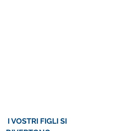
Parapendio, immersioni, rafting
e tanto
altro
Passeggiate
7km di costa da fare
in bici o a piedi
I VOSTRI FIGLI SI