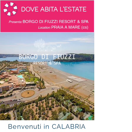
DOVE ABITA L'ESTATE
BORGO DI FIUZZI RESORT & SPA
Presenta:
PRAIA A MARE (cs)
Location:
Benvenuti in CALABRIA