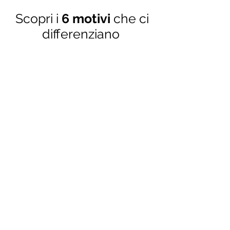
Scopri i
6 motivi
che ci
differenziano
La Spiaggia
Tra le più belle della Calabria,
riconosciute
Bandiera BLU e VERDE
Relax al primo posto
SPA, centro Fitness
e area Meditazione
Ideale per famiglie
tanto divertimento per i bambini
e
camere spaziose
fino a 5 persone
Ogni sera Spettacolo
Dai
Musical più nuovi e coinvolgent
i,
scenografie e trucchi di livello
Sport Estremi