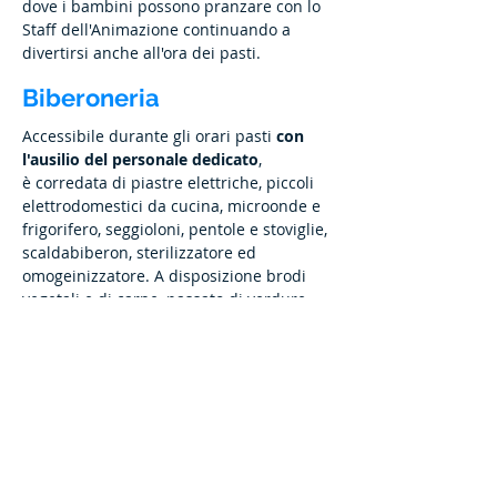
dove i bambini possono pranzare con lo
Staff dell'Animazione continuando a
divertirsi anche all'ora dei pasti.
Biberoneria
Accessibile durante gli orari pasti
con
l'ausilio del personale dedicato
,
è corredata di piastre elettriche, piccoli
elettrodomestici da cucina, microonde e
frigorifero, seggioloni, pentole e stoviglie,
scaldabiberon, sterilizzatore ed
omogeinizzatore. A disposizione brodi
vegetali e di carne, passato di verdure,
pastine, carne e pesce, prosciutto,
latticini, frutta fresca, latte e yogurt,
marmellate, thé, camomilla e biscotti,
omogeneizzati e prodotti per neonati.
SPAZIO ALLO SHOW COOKING
Gli ospiti potranno approfittare di una varietà